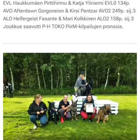
EVL Haukkumäen Pirttihirmu & Katja Yliniemi EVL0 134p.
AVO Afterdawn Gorgoneion & Kirsi Pantzar AVO2 249p. sij.3
ALO Helfergeist Fasante & Mari Kolkkinen ALO2 158p. sij.3
Joukkue saavutti P-H TOKO PiirM-kilpailujen pronssia.