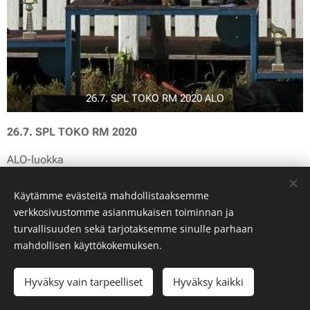
26.7. SPL TOKO RM 2020 ALO
26.7. SPL TOKO RM 2020
ALO-luokka
1. Fox Bagionichs & Mirka Viitala 193p kp 1-tulos
Käytämme evästeitä mahdollistaaksemme
verkkosivustomme asianmukaisen toiminnan ja
turvallisuuden sekä tarjotaksemme sinulle parhaan
mahdollisen käyttökokemuksen.
Hyväksy vain tarpeelliset
Hyväksy kaikki