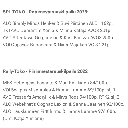
SPL TOKO - Rotumestaruuskilpailu 2023:
ALO Simply Minds Henker & Suvi Piiroinen ALO1 162p.
TK1AVO Demant´s Xenia & Minna Kataja AVO3 201p.
AVO Afterdawn Gorgoneion & Kirsi Pantzar AVO2 250p.
VOI Copavox Burrageara & Niina Majakari VOI3 221p.
Rally-Toko - Piirinmestaruuskilpailu 2022
MES Helfergeist Fasante & Mari Kolkkinen 84/100p.
VOI Swiipus Misérables & Hanna Lumme 89/100p. sij.1
AVO Fresser's Amaryllix & Mirva Roos 94/100p. RTK2 sij.3
ALO Webekhet's Cognac Lexion & Sanna Jaatinen 93/100p.
ALO Haukkumäen Pirttihirmu & Hanna Lumme 97/100p.
(Om. Katja Yliniemi)