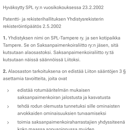
Hyväksytty SPL ry:n vuosikokouksessa 23.2.2002
Patentti- ja rekisterihallituksen Yhdistysrekisterin
rekisteröintipäätös 2.5.2002
1.
Yhdistyksen nimi on SPL-Tampere ry. ja sen kotipaikka
Tampere. Se on Saksanpaimenkoiraliitto ry:n jäsen, sitä
kutsutaan alaosastoksi. Saksanpaimenkoiraliitto ry:tä
kutsutaan näissä säännöissä Liitoksi.
2.
Alaosaston tarkoituksena on edistää Liiton sääntöjen 3 §
asettamia tavoitteita, joita ovat
edistää rotumääritelmän mukaisen
saksanpaimenkoiran jalostusta ja kasvatusta
tehdä rodun olemusta tunnetuksi sille ominaisten
arvokkaiden ominaisuuksien turvaamiseksi
toimia saksanpaimenkoiraharrastajien yhdyssiteenä
koko maassa sopusoinnussa muiden