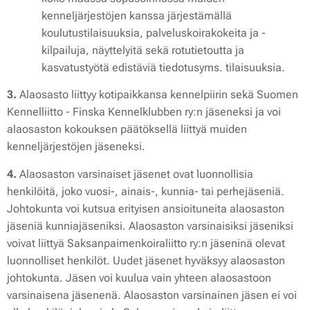
kenneljärjestöjen kanssa järjestämällä
koulutustilaisuuksia, palveluskoirakokeita ja -
kilpailuja, näyttelyitä sekä rotutietoutta ja
kasvatustyötä edistäviä tiedotusyms. tilaisuuksia.
3.
Alaosasto liittyy kotipaikkansa kennelpiirin sekä Suomen
Kennelliitto - Finska Kennelklubben ry:n jäseneksi ja voi
alaosaston kokouksen päätöksellä liittyä muiden
kenneljärjestöjen jäseneksi.
4.
Alaosaston varsinaiset jäsenet ovat luonnollisia
henkilöitä, joko vuosi-, ainais-, kunnia- tai perhejäseniä.
Johtokunta voi kutsua erityisen ansioituneita alaosaston
jäseniä kunniajäseniksi. Alaosaston varsinaisiksi jäseniksi
voivat liittyä Saksanpaimenkoiraliitto ry:n jäseninä olevat
luonnolliset henkilöt. Uudet jäsenet hyväksyy alaosaston
johtokunta. Jäsen voi kuulua vain yhteen alaosastoon
varsinaisena jäsenenä. Alaosaston varsinainen jäsen ei voi