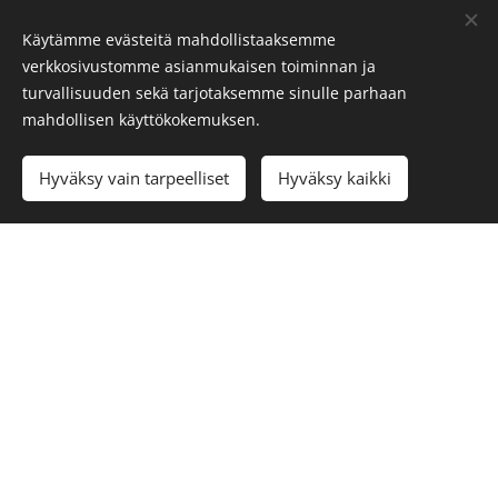
Käytämme evästeitä mahdollistaaksemme
Valitaan kokoukselle puheenjohtaja, sihteeri, kaksi
verkkosivustomme asianmukaisen toiminnan ja
pöytäkirjan tarkistajaa ja ääntenlaskijat
turvallisuuden sekä tarjotaksemme sinulle parhaan
Todetaan kokouksen laillisuus ja päätösvaltaisuus
mahdollisen käyttökokemuksen.
Esitetään kokouksen työjärjestys hyväksyttäväksi
Esitetään johtokunnan laatima vuosikertomus,
Hyväksy vain tarpeelliset
Hyväksy kaikki
varainhoitokertomus ja tilintarkastajien lausunto
edelliseltä tilikaudelta
Päätetään tilinpäätöksen vahvistamisesta ja
vastuuvapauden myöntämisestä tilivelvollisille
Käsitellään muut esityslistalla olevat asiat
Alaosaston
syyskokouksessa
käsitellään seuraavat asiat:
Kolme ensimmäistä kohtaa kuten kevätkokouksessa
Valitaan johtokunnan puheenjohtaja, jota kutsutaan
myös alaosaston puheenjohtajaksi