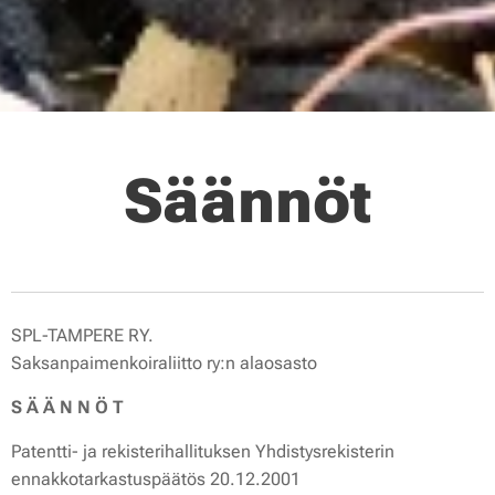
Säännöt
SPL-TAMPERE RY.
Saksanpaimenkoiraliitto ry:n alaosasto
S Ä Ä N N Ö T
Patentti- ja rekisterihallituksen Yhdistysrekisterin
ennakkotarkastuspäätös 20.12.2001