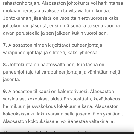
rahastonhoitajan. Alaosaston johtokunta voi harkintansa
mukaan perustaa avukseen tarvittavia toimikuntia.
Johtokunnan jäsenistä on vuosittain erovuorossa kaksi
johtokunnan jäsentä, ensimmäisenä ja toisena vuonna
arvan perusteella ja sen jälkeen kukin vuorollaan.
7.
Alaosaston nimen kirjoittavat puheenjohtaja,
varapuheenjohtaja ja sihteeri, kaksi yhdessä.
8.
Johtokunta on päätösvaltainen, kun läsnä on
puheenjohtaja tai varapuheenjohtaja ja vähintään neljä
jäsentä.
9.
Alaosaston tilikausi on kalenterivuosi. Alaosaston
varsinaiset kokoukset pidetään vuosittain, kevätkokous
helmikuun ja syyskokous lokakuun aikana. Alaosaston
kokouksissa kullakin varsinaisella jäsenellä on yksi ääni.
Alaosaston kokouksissa ei voi äänestää valtakirjalla.
Alaosaston
kevätkokouksessa
käsitellään seuraavat asiat: