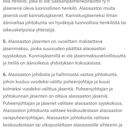
olla henkilö, joka ei ole Saksanpaimenkoiraliitto ry:n
jäsenenä oleva luonnollinen henkilö. Alaosaston muita
jäseniä ovat kannatusjäsenet. Kannatusjäseneksi ilman
äänivaltaa johtokunta voi hyväksyä luonnollisia henkilöitä tai
oikeuskelpoisia yhteisöjä.
5.
Alaosaston jäsenten on vuosittain maksettava
jäsenmaksu, jonka suuruuden päättää alaosaston
syyskokous. Kunniajäsenillä ei ole jäsenmaksuvelvollisuutta
ja heillä on äänioikeus yhdistyksen kokouksissa.
6.
Alaosaston johdosta ja hallinnosta vastaa johtokunta,
johon kuuluu vuodeksi valittu puheenjohtaja ja kuusi
kolmeksi vuodeksi valittua jäsentä. Puheenjohtajan ja
johtokunnan jäsenten on oltava alaosaston jäseniä.
Puheenjohtajan ja jäsenet valitsee alaosaston syyskokous.
Alaosaston johtokunta valitsee keskuudestaan alaosaston
varapuheenjohtajan. Alaosaston johtokunta valitsee
keskuudestaan tai ulkopuoleltaan alaosastolle sihteerin ja