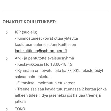
OHJATUT KOULUTUKSET:
IGP (suojelu)
- Kiinnostuneet voivat ottaa yhteyttä
koulutusmaalimies Jani Kuittiseen
jani.kuittinen@spl-tampere.f
Arki- ja pentutottelevaisuusryhmä
- Keskiviikkoisin klo 18.00-18.45
- Ryhmään on tervetulleita kaikki SKL rekisteröidyt
saksanpaimenkoirat
- Ei tarvitse ilmoittautua etukäteen
- Treeneissä saa käydä tutustumassa 2 kertaa jonka
jälkeen tulee liittyä jäseneksi jos haluaa treenejä
jatkaa
TOKO