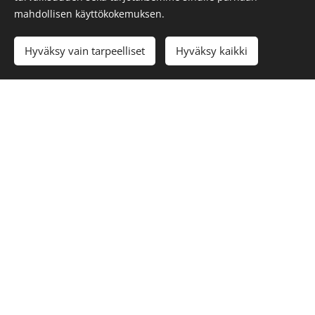
Perhejäsen 10,00 euroa
mahdollisen käyttökokemuksen.
Jäseneksi
voit liittyä lähettämällä jäsensihteerille
Hyväksy vain tarpeelliset
Hyväksy kaikki
jäsenanomuksen osoitteeseen johanna.kuurila-
karjalainen@spl-tampere.fi
Nimi
Osoite
SPL-jäsennumero (HUOM! Perhejäsenen
anomukseen tarvitaan perheenjäsenen oma SPL-
jäsennumero.)
Sähköpostiosoite (mainitse jos et halua alaosaston
postia sähköisenä)
Sekä hieman tietoja koirastasi ja itsestäsi liittyen
koiraharrastukseen
Koiran virallinen nimi sekä
rekisterinumero
Anomus käsitellään seuraavassa johtokunnan